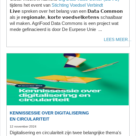
tijdens het event van
Stichting Voedsel Verbindt
𝗟𝗶𝘃𝗲 spreken over het belang van een 𝗗𝗮𝘁𝗮 𝗖𝗼𝗺𝗺𝗼𝗻
als je 𝗿𝗲𝗴𝗶𝗼𝗻𝗮𝗹𝗲, 𝗸𝗼𝗿𝘁𝗲 𝘃𝗼𝗲𝗱𝘀𝗲𝗹𝗸𝗲𝘁𝗲𝗻𝘀 schaalbaar
wil maken. AgriFood Data Commons is een project wat
mede gefinacieerd is door De Eurpese Unie ...
LEES MEER...
KENNISSESSIE OVER DIGITALISERING
EN CIRCULARITEIT
12 november 2024
Digitalisering en circulariteit zijn twee belangrijke thema's