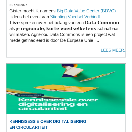
21 april 2026
Gister mocht ik namens
Big Data Value Center (BDVC)
tijdens het event van
Stichting Voedsel Verbindt
𝗟𝗶𝘃𝗲 spreken over het belang van een 𝗗𝗮𝘁𝗮 𝗖𝗼𝗺𝗺𝗼𝗻
als je 𝗿𝗲𝗴𝗶𝗼𝗻𝗮𝗹𝗲, 𝗸𝗼𝗿𝘁𝗲 𝘃𝗼𝗲𝗱𝘀𝗲𝗹𝗸𝗲𝘁𝗲𝗻𝘀 schaalbaar
wil maken. AgriFood Data Commons is een project wat
mede gefinacieerd is door De Eurpese Unie ...
LEES MEER...
KENNISSESSIE OVER DIGITALISERING
EN CIRCULARITEIT