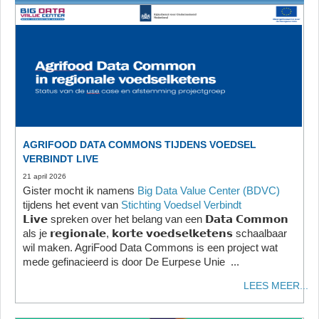
AGRIFOOD DATA COMMONS TIJDENS VOEDSEL
VERBINDT LIVE
21 april 2026
Gister mocht ik namens
Big Data Value Center (BDVC)
tijdens het event van
Stichting Voedsel Verbindt
𝗟𝗶𝘃𝗲 spreken over het belang van een 𝗗𝗮𝘁𝗮 𝗖𝗼𝗺𝗺𝗼𝗻
als je 𝗿𝗲𝗴𝗶𝗼𝗻𝗮𝗹𝗲, 𝗸𝗼𝗿𝘁𝗲 𝘃𝗼𝗲𝗱𝘀𝗲𝗹𝗸𝗲𝘁𝗲𝗻𝘀 schaalbaar
wil maken. AgriFood Data Commons is een project wat
mede gefinacieerd is door De Eurpese Unie ...
LEES MEER...