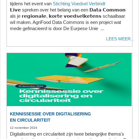
tijdens het event van
Stichting Voedsel Verbindt
𝗟𝗶𝘃𝗲 spreken over het belang van een 𝗗𝗮𝘁𝗮 𝗖𝗼𝗺𝗺𝗼𝗻
als je 𝗿𝗲𝗴𝗶𝗼𝗻𝗮𝗹𝗲, 𝗸𝗼𝗿𝘁𝗲 𝘃𝗼𝗲𝗱𝘀𝗲𝗹𝗸𝗲𝘁𝗲𝗻𝘀 schaalbaar
wil maken. AgriFood Data Commons is een project wat
mede gefinacieerd is door De Eurpese Unie ...
LEES MEER...
KENNISSESSIE OVER DIGITALISERING
EN CIRCULARITEIT
12 november 2024
Digitalisering en circulariteit zijn twee belangrijke thema's