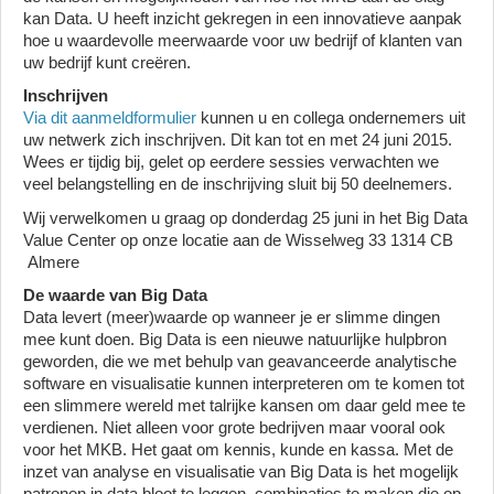
kan Data. U heeft inzicht gekregen in een innovatieve aanpak
hoe u waardevolle meerwaarde voor uw bedrijf of klanten van
uw bedrijf kunt creëren.
Inschrijven
Via dit aanmeldformulier
kunnen u en collega ondernemers uit
uw netwerk zich inschrijven. Dit kan tot en met 24 juni 2015.
Wees er tijdig bij, gelet op eerdere sessies verwachten we
veel belangstelling en de inschrijving sluit bij 50 deelnemers.
Wij verwelkomen u graag op donderdag 25 juni in het Big Data
Value Center op onze locatie aan de Wisselweg 33 1314 CB
Almere
De waarde van Big Data
Data levert (meer)waarde op wanneer je er slimme dingen
mee kunt doen. Big Data is een nieuwe natuurlijke hulpbron
geworden, die we met behulp van geavanceerde analytische
software en visualisatie kunnen interpreteren om te komen tot
een slimmere wereld met talrijke kansen om daar geld mee te
verdienen. Niet alleen voor grote bedrijven maar vooral ook
voor het MKB. Het gaat om kennis, kunde en kassa. Met de
inzet van analyse en visualisatie van Big Data is het mogelijk
patronen in data bloot te leggen, combinaties te maken die op