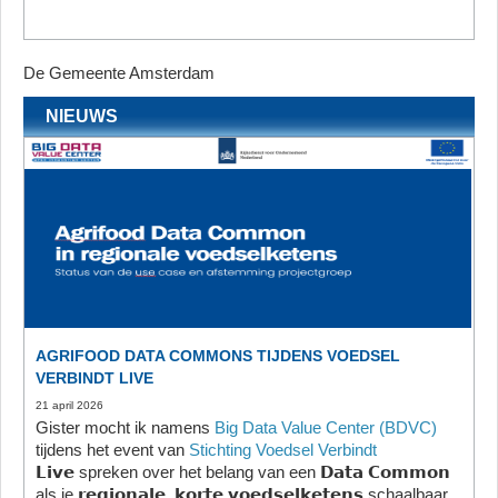
De Gemeente Amsterdam
NIEUWS
AGRIFOOD DATA COMMONS TIJDENS VOEDSEL
VERBINDT LIVE
21 april 2026
Gister mocht ik namens
Big Data Value Center (BDVC)
tijdens het event van
Stichting Voedsel Verbindt
𝗟𝗶𝘃𝗲 spreken over het belang van een 𝗗𝗮𝘁𝗮 𝗖𝗼𝗺𝗺𝗼𝗻
als je 𝗿𝗲𝗴𝗶𝗼𝗻𝗮𝗹𝗲, 𝗸𝗼𝗿𝘁𝗲 𝘃𝗼𝗲𝗱𝘀𝗲𝗹𝗸𝗲𝘁𝗲𝗻𝘀 schaalbaar