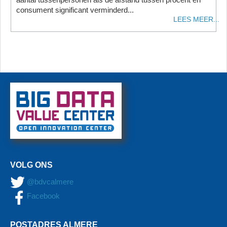
consument significant verminderd...
LEES MEER...
VOLG ONS
@bdvcalmere
Facebook
POSTADRES ALMERE