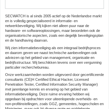
SECWATCH is al sinds 2005 actief op de Nederlandse markt
en is volledig gespecialiseerd in informatie- en
netwerkbeveiliging. Wij kijken niet alleen puur naar de
hardware- en softwareoplossingen, maar beoordelen ook de
organisatorische aspecten, zoals een degelijk beveiligingsplan
en de handhaving daarvan.
Wij zien informatiebeveiliging als een integraal bedrijfsproces
en daarom geven we naast technische aanbevelingen ook
adviezen op het gebied van management, organisatie en
bedrijfsstructuur. Wij beschikken tevens over een vergunning
particulier recherchebureau.
Onze werkzaamheden worden uitgevoerd door gecertificeerde
consultants (CE|H Certified Ethical Hacker, Licensed
Penetration Tester, Certified Information Security Manager)
met jarenlange kennis en ervaring op het gebied van
informatiebeveiliging. Deze ruime ervaring hebben wij
opgedaan bij opdrachten voor uiteenlopende overheids- en
non-profitinstellingen, zoals GGZ, gemeentes, hogescholen en
Ministeries, maar ook bij diverse grote en middelgrote