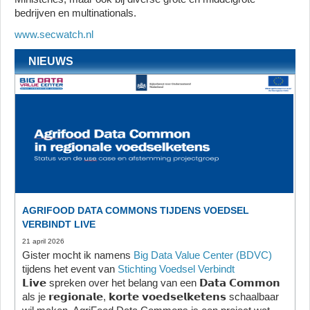
bedrijven en multinationals.
www.secwatch.nl
NIEUWS
AGRIFOOD DATA COMMONS TIJDENS VOEDSEL
VERBINDT LIVE
21 april 2026
Gister mocht ik namens
Big Data Value Center (BDVC)
tijdens het event van
Stichting Voedsel Verbindt
𝗟𝗶𝘃𝗲 spreken over het belang van een 𝗗𝗮𝘁𝗮 𝗖𝗼𝗺𝗺𝗼𝗻
als je 𝗿𝗲𝗴𝗶𝗼𝗻𝗮𝗹𝗲, 𝗸𝗼𝗿𝘁𝗲 𝘃𝗼𝗲𝗱𝘀𝗲𝗹𝗸𝗲𝘁𝗲𝗻𝘀 schaalbaar