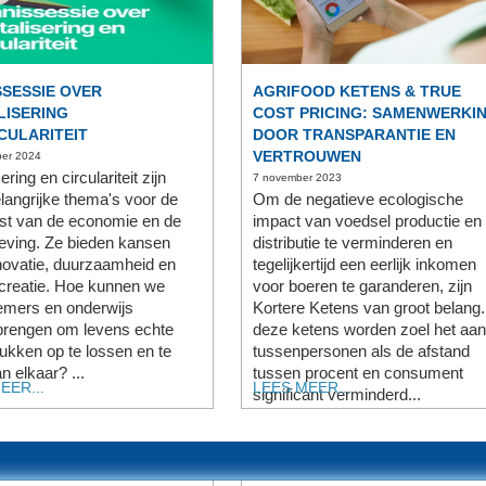
SSESSIE OVER
AGRIFOOD KETENS & TRUE
LISERING
COST PRICING: SAMENWERKI
CULARITEIT
DOOR TRANSPARANTIE EN
VERTROUWEN
er 2024
sering en circulariteit zijn
7 november 2023
langrijke thema's voor de
Om de negatieve ecologische
st van de economie en de
impact van voedsel productie en
ving. Ze bieden kansen
distributie te verminderen en
novatie, duurzaamheid en
tegelijkertijd een eerlijk inkomen
creatie. Hoe kunnen we
voor boeren te garanderen, zijn
emers en onderwijs
Kortere Ketens van groot belang.
rengen om levens echte
deze ketens worden zoel het aan
ukken op te lossen en te
tussenpersonen als de afstand
n elkaar? ...
tussen procent en consument
EER...
LEES MEER...
significant verminderd...