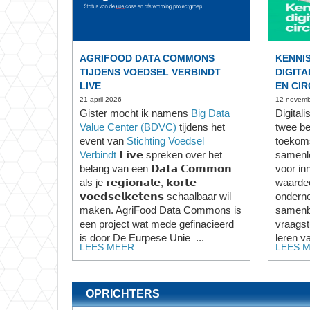
AGRIFOOD DATA COMMONS
KENNI
TIJDENS VOEDSEL VERBINDT
DIGITA
LIVE
EN CIR
21 april 2026
12 novemb
Gister mocht ik namens
Big Data
Digitali
Value Center (BDVC)
tijdens het
twee be
event van
Stichting Voedsel
toekom
Verbindt
𝗟𝗶𝘃𝗲 spreken over het
samenle
belang van een 𝗗𝗮𝘁𝗮 𝗖𝗼𝗺𝗺𝗼𝗻
voor in
als je 𝗿𝗲𝗴𝗶𝗼𝗻𝗮𝗹𝗲, 𝗸𝗼𝗿𝘁𝗲
waarde
𝘃𝗼𝗲𝗱𝘀𝗲𝗹𝗸𝗲𝘁𝗲𝗻𝘀 schaalbaar wil
ondern
maken. AgriFood Data Commons is
samenb
een project wat mede gefinacieerd
vraagst
is door De Eurpese Unie ...
leren va
LEES MEER...
LEES M
OPRICHTERS