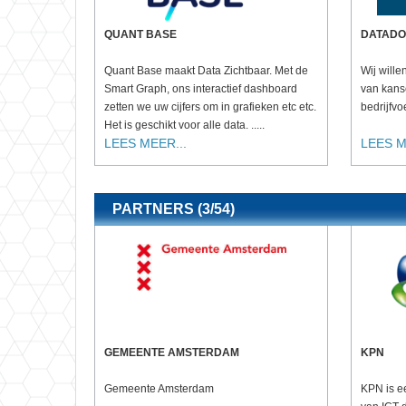
QUANT BASE
DATAD
Quant Base maakt Data Zichtbaar. Met de
Wij wille
Smart Graph, ons interactief dashboard
van kans
zetten we uw cijfers om in grafieken etc etc.
bedrijfvo
Het is geschikt voor alle data. .....
LEES MEER...
LEES M
PARTNERS (3/54)
GEMEENTE AMSTERDAM
KPN
Gemeente Amsterdam
KPN is e