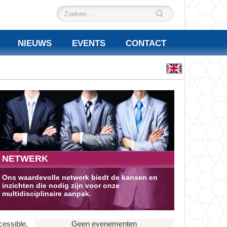
NIEUWS
EVENTS
CONTACT
NETWERK
Ons waardevolle netwerk biedt de kansen en
inzichten die nodig zijn voor onze
multidisciplinaire aanpak.
cessible,
Geen evenementen