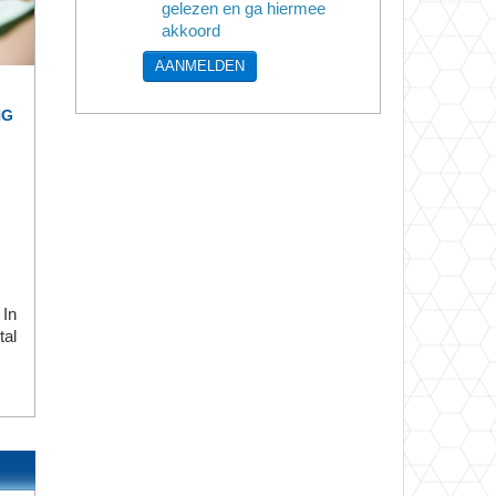
gelezen en ga hiermee
akkoord
.
AANMELDEN
NG
 In
tal