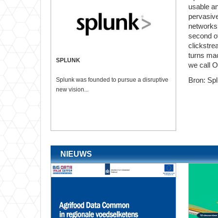
usable an
pervasive
networks,
second o
clickstr
turns mac
SPLUNK
we call O
Bron: Sp
Splunk was founded to pursue a disruptive
new vision...
NIEUWS