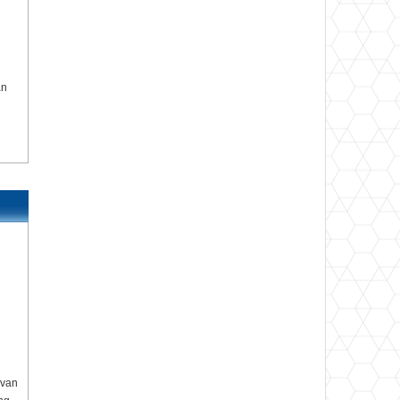
an
 van