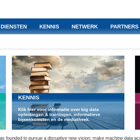
DIENSTEN
KENNIS
NETWERK
PARTNERS
KENNIS
Klik hier voor informatie over big data
opleidingen & trainingen, informatieve
bijeenkomsten en de mediatheek.
as founded to pursue a disruptive new vision: make machine data ac