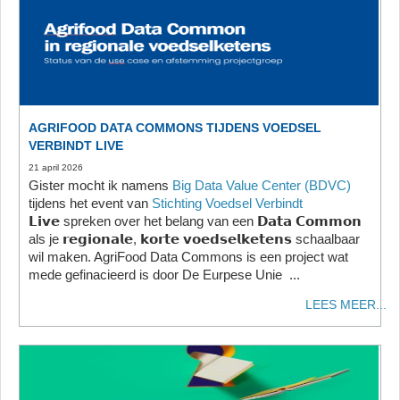
AGRIFOOD DATA COMMONS TIJDENS VOEDSEL
VERBINDT LIVE
21 april 2026
Gister mocht ik namens
Big Data Value Center (BDVC)
tijdens het event van
Stichting Voedsel Verbindt
𝗟𝗶𝘃𝗲 spreken over het belang van een 𝗗𝗮𝘁𝗮 𝗖𝗼𝗺𝗺𝗼𝗻
als je 𝗿𝗲𝗴𝗶𝗼𝗻𝗮𝗹𝗲, 𝗸𝗼𝗿𝘁𝗲 𝘃𝗼𝗲𝗱𝘀𝗲𝗹𝗸𝗲𝘁𝗲𝗻𝘀 schaalbaar
wil maken. AgriFood Data Commons is een project wat
mede gefinacieerd is door De Eurpese Unie ...
LEES MEER...