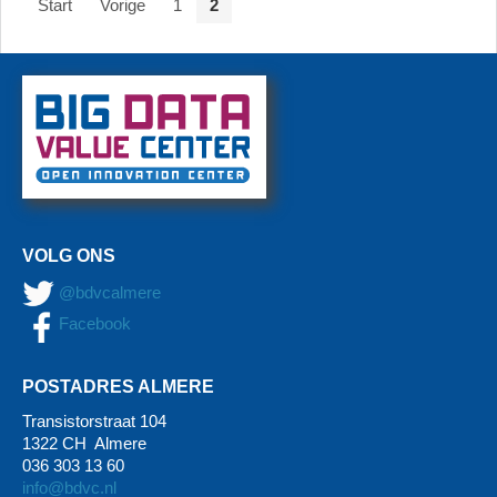
Start
Vorige
1
2
VOLG ONS
@bdvcalmere
Facebook
POSTADRES ALMERE
Transistorstraat 104
1322 CH Almere
036 303 13 60
info@bdvc.nl