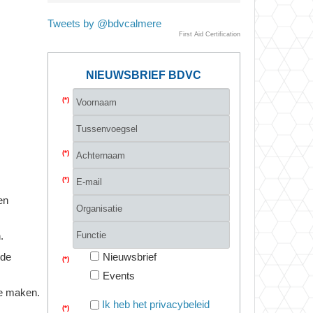
Tweets by @bdvcalmere
First Aid Certification
NIEUWSBRIEF BDVC
(*)
(*)
(*)
en
.
Nieuwsbrief
 de
(*)
Events
te maken.
Ik heb het privacybeleid
(*)