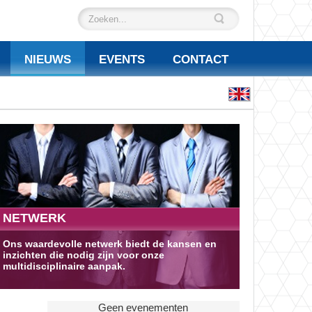
NIEUWS
EVENTS
CONTACT
NETWERK
Ons waardevolle netwerk biedt de kansen en
inzichten die nodig zijn voor onze
multidisciplinaire aanpak.
Geen evenementen