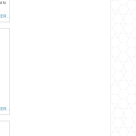
d to
ER...
ER...