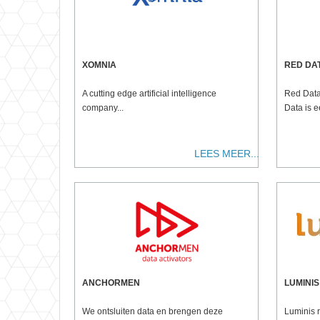
XOMNIA
RED DA
A cutting edge artificial intelligence
Red Data
company...
Data is 
LEES MEER...
ANCHORMEN
LUMINIS
We ontsluiten data en brengen deze
Luminis r