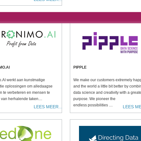
MO.AI
PIPPLE
.AI werkt aan kunstmatige
We make our customers extremely hap
entie oplossingen om alledaagse
and the world a little bit better by combi
n te verbeteren en mensen te
data science and creativity with a great
 van herhalende taken....
purpose. We pioneer the
endless possibilities ....
LEES MEER...
LEES ME