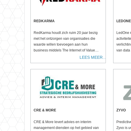
REDKARMA
LEDONE
RedKarma houdt zich ruim 20 jaar bezig
LedOne ri
met het ontzorgen van organisaties die
activitei
waarde willen toevoegen aan hun
verlichti
business middels The Internet of Value....
van data e
LEES MEER...
CRE & MORE
ZYVO
CRE & More levert advies en interim
Predictiv
management diensten op het gebied van
Zyvo is u