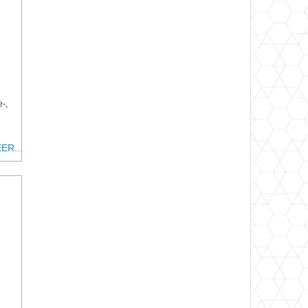
e-,
ER...
n