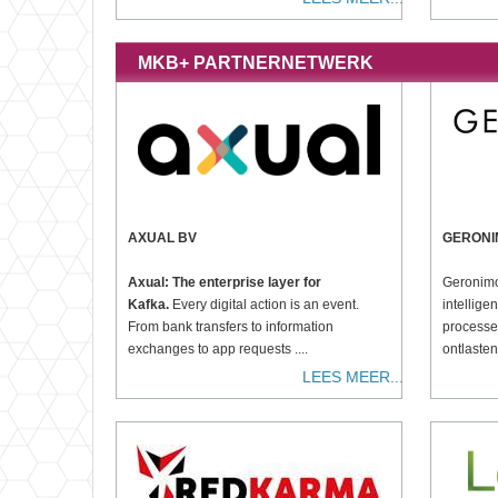
MKB+ PARTNERNETWERK
AXUAL BV
GERONI
Axual: The enterprise layer for
Geronimo
Kafka.
Every digital action is an event.
intellig
From bank transfers to information
processe
exchanges to app requests ....
ontlasten
LEES MEER...