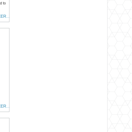
d to
ER...
ER...