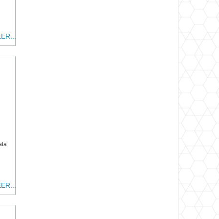
ER...
ata
ER...