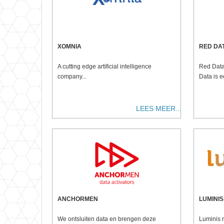
XOMNIA
RED DA
A cutting edge artificial intelligence
Red Data
company...
Data is 
LEES MEER...
ANCHORMEN
LUMINIS
We ontsluiten data en brengen deze
Luminis r