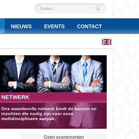
NIEUWS
EVENTS
CONTACT
NETWERK
Ons waardevolle netwerk biedt de kansen en
inzichten die nodig zijn voor onze
multidisciplinaire aanpak.
Geen evenementen