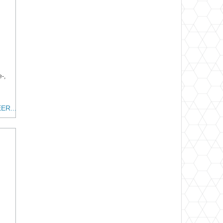
e-,
ER...
n