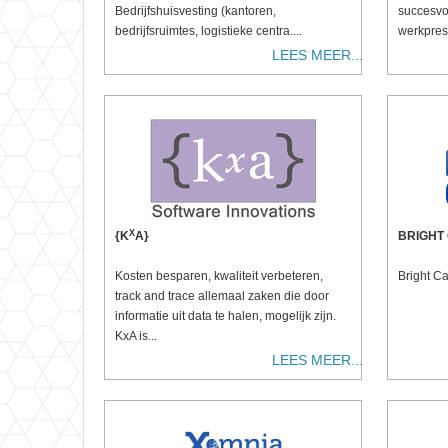
Bedrijfshuisvesting (kantoren,
succesvo
bedrijfsruimtes, logistieke centra....
werkprest
LEES MEER...
X
{K
A}
BRIGHT
Kosten besparen, kwaliteit verbeteren,
Bright Ca
track and trace allemaal zaken die door
informatie uit data te halen, mogelijk zijn.
KxA is...
LEES MEER...