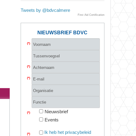
Tweets by @bdvcalmere
First Aid Certification
NIEUWSBRIEF BDVC
(*)
(*)
(*)
Nieuwsbrief
(*)
Events
Ik heb het privacybeleid
(*)