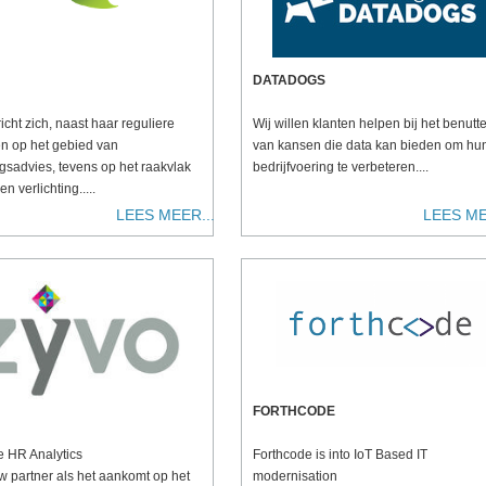
DATADOGS
cht zich, naast haar reguliere
Wij willen klanten helpen bij het benutt
ten op het gebied van
van kansen die data kan bieden om hu
ngsadvies, tevens op het raakvlak
bedrijfvoering te verbeteren....
n verlichting.....
LEES MEER...
LEES ME
FORTHCODE
e HR Analytics
Forthcode is into IoT Based IT
w partner als het aankomt op het
modernisation