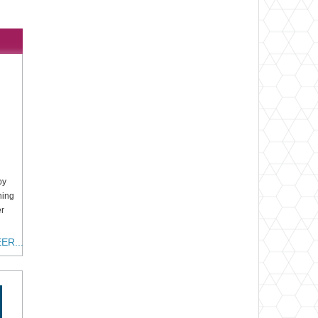
py
ning
er
ER...