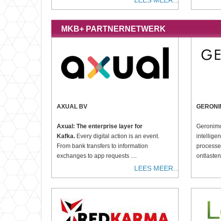
LEES MEER...
MKB+ PARTNERNETWERK
AXUAL BV
GERONI
Axual: The enterprise layer for
Geronimo
Kafka.
Every digital action is an event.
intellig
From bank transfers to information
processe
exchanges to app requests ....
ontlasten
LEES MEER...