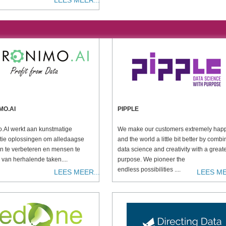
LEES MEER...
MO.AI
PIPPLE
.AI werkt aan kunstmatige
We make our customers extremely hap
entie oplossingen om alledaagse
and the world a little bit better by combi
n te verbeteren en mensen te
data science and creativity with a great
 van herhalende taken....
purpose. We pioneer the
endless possibilities ....
LEES MEER...
LEES ME