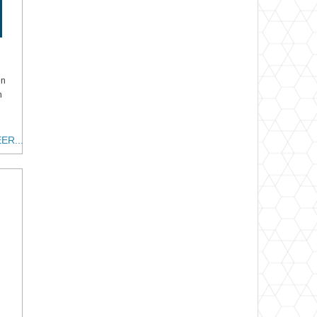
en
n
ER...