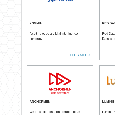
XOMNIA
RED DA
A cutting edge artificial intelligence
Red Data
company...
Data is 
LEES MEER...
ANCHORMEN
LUMINIS
We ontsluiten data en brengen deze
Luminis r