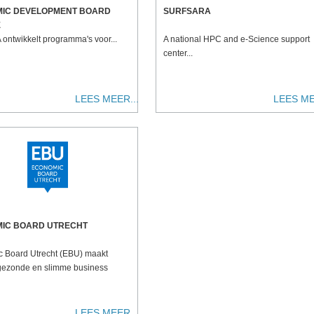
IC DEVELOPMENT BOARD
SURFSARA
E
ontwikkelt programma's voor...
A national HPC and e-Science support
center...
LEES MEER...
LEES ME
IC BOARD UTRECHT
 Board Utrecht (EBU) maakt
gezonde en slimme business
LEES MEER...