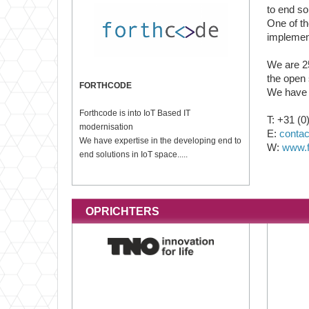
to end so
One of th
implement
We are 25
the open 
FORTHCODE
We have a
Forthcode is into IoT Based IT
T: +31 (0
modernisation
E:
conta
We have expertise in the developing end to
W:
www.f
end solutions in IoT space.....
OPRICHTERS