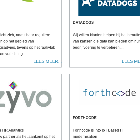
DATADOGS
cht zich, naast haar reguliere
Wij willen klanten helpen bij het benutt
ten op het gebied van
van kansen die data kan bieden om hu
ngsadvies, tevens op het raakvlak
bedrijfvoering te verbeteren....
n verlichting.....
LEES MEER...
LEES ME
FORTHCODE
e HR Analytics
Forthcode is into IoT Based IT
w partner als het aankomt op het
modernisation