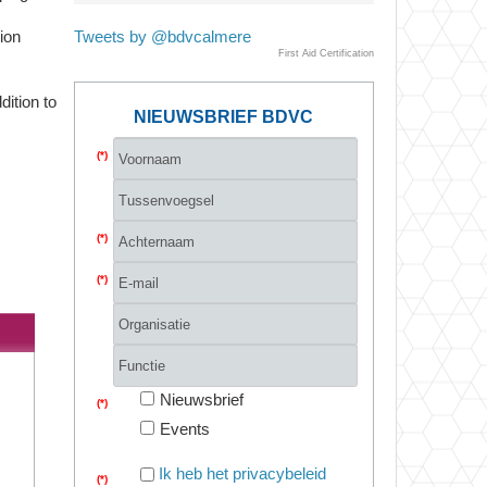
ion
Tweets by @bdvcalmere
First Aid Certification
dition to
NIEUWSBRIEF BDVC
(*)
(*)
(*)
Nieuwsbrief
(*)
Events
Ik heb het privacybeleid
(*)