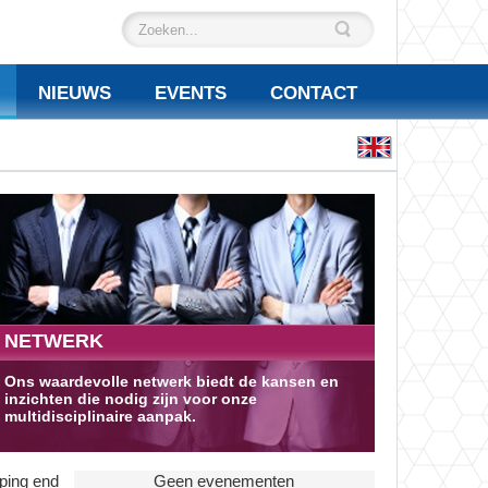
NIEUWS
EVENTS
CONTACT
NETWERK
Ons waardevolle netwerk biedt de kansen en
inzichten die nodig zijn voor onze
multidisciplinaire aanpak.
oping end
Geen evenementen