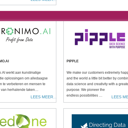
MO.AI
PIPPLE
.AI werkt aan kunstmatige
We make our customers extremely hap
entie oplossingen om alledaagse
and the world a little bit better by combi
n te verbeteren en mensen te
data science and creativity with a great
 van herhalende taken....
purpose. We pioneer the
endless possibilities ....
LEES MEER...
LEES ME