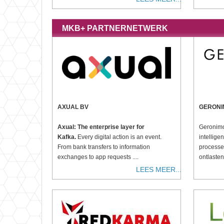
MKB+ PARTNERNETWERK
AXUAL BV
GERONI
Axual: The enterprise layer for
Geronimo
Kafka.
Every digital action is an event.
intellig
From bank transfers to information
processe
exchanges to app requests ....
ontlasten
LEES MEER...