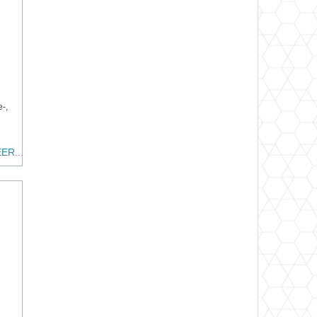
e-,
ER...
n