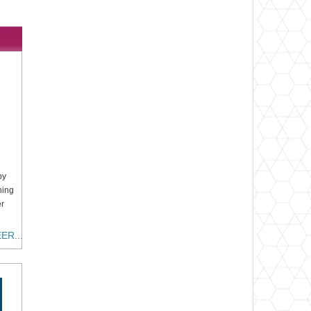
py
ning
er
ER...