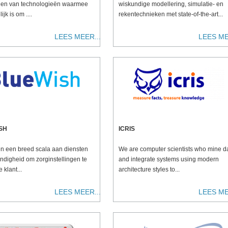
len van technologieën waarmee
wiskundige modellering, simulatie- en
jk is om ....
rekentechnieken met state-of-the-art...
LEES MEER...
LEES ME
SH
ICRIS
en een breed scala aan diensten
We are computer scientists
who mine d
ndigheid om zorginstellingen te
and integrate systems using modern
 klant...
architecture styles to
...
LEES MEER...
LEES ME