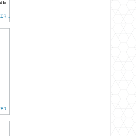
d to
ER...
ER...