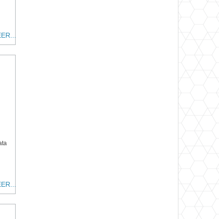
ER...
ata
ER...