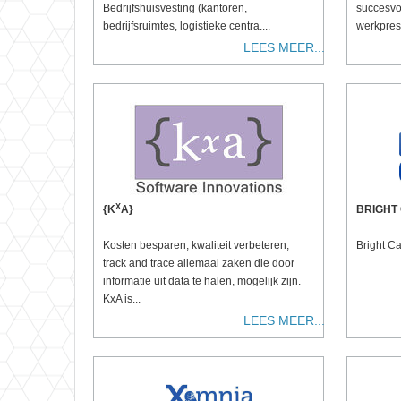
Bedrijfshuisvesting (kantoren,
succesvo
bedrijfsruimtes, logistieke centra....
werkprest
LEES MEER...
X
{K
A}
BRIGHT
Kosten besparen, kwaliteit verbeteren,
Bright Ca
track and trace allemaal zaken die door
informatie uit data te halen, mogelijk zijn.
KxA is...
LEES MEER...