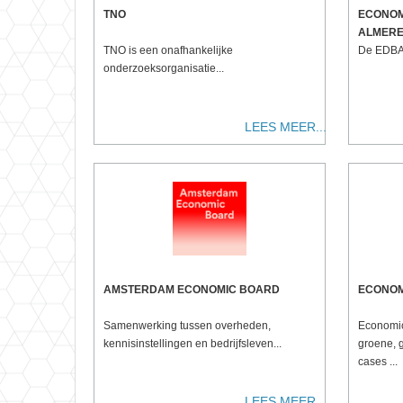
TNO
ECONOM
ALMER
TNO is een onafhankelijke
De EDBA 
onderzoeksorganisatie...
LEES MEER...
AMSTERDAM ECONOMIC BOARD
ECONOM
Samenwerking tussen overheden,
Economic
kennisinstellingen en bedrijfsleven...
groene, 
cases ...
LEES MEER...