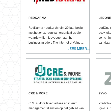
REDKARMA
LEDONE
RedKarma houdt zich ruim 20 jaar bezig
LedOne ri
met het ontzorgen van organisaties die
activitei
waarde willen toevoegen aan hun
verlichti
business middels The Internet of Value....
van data e
LEES MEER...
CRE & MORE
ZYVO
CRE & More levert advies en interim
Predictiv
management diensten op het gebied van
Zyvo is u