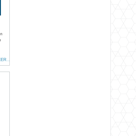
en
n
ER...