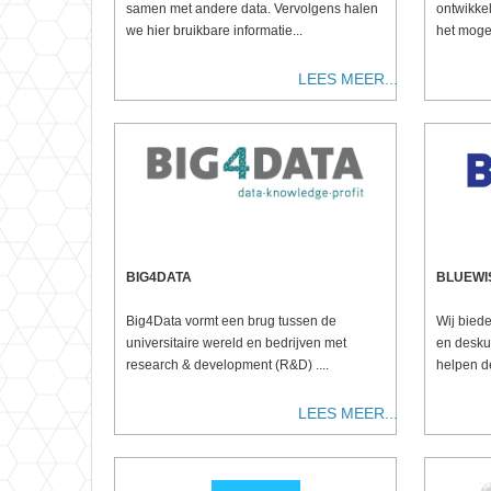
samen met andere data. Vervolgens halen
ontwikke
we hier bruikbare informatie...
het mogeli
LEES MEER...
BIG4DATA
BLUEWI
Big4Data vormt een brug tussen de
Wij bied
universitaire wereld en bedrijven met
en desku
research & development (R&D) ....
helpen de
LEES MEER...